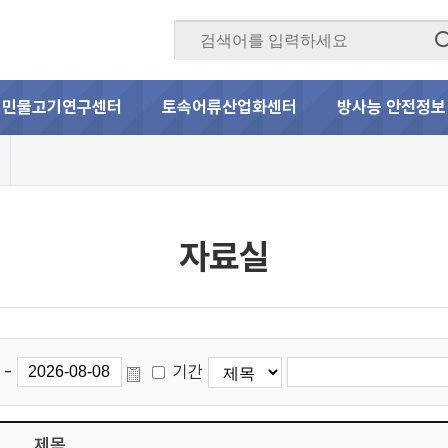
민물고기연구센터
토속어류산업화센터
방사능 안전정보
자료실
-
기간
제목