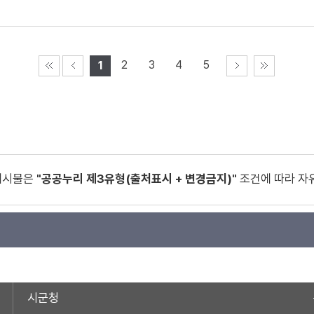
2
3
4
5
1
게시물은
"공공누리 제3유형(출처표시 + 변경금지)"
조건에 따라 자
시군청