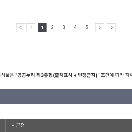
2
3
4
5
1
게시물은
"공공누리 제3유형(출처표시 + 변경금지)"
조건에 따라 자
시군청