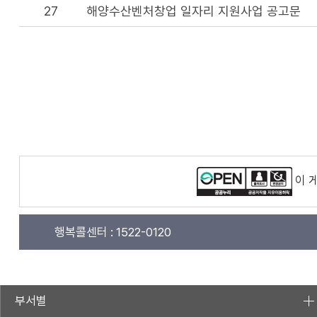
27
해양수산벤처창업 일자리 지원사업 공고문
이 
행복콜센터 :
1522-0120
부서별