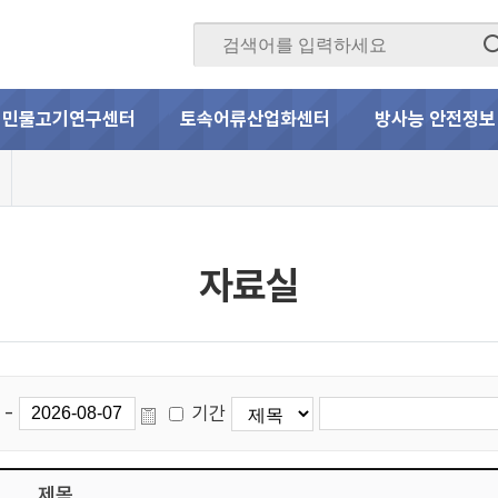
민물고기연구센터
토속어류산업화센터
방사능 안전정보
자료실
-
기간
제목