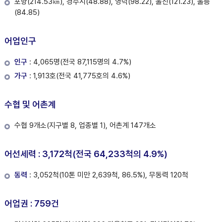
포항(214.53㎞), 경주시(48.88), 영덕(98.22), 울진(121.23), 울릉
(84.85)
어업인구
인구
: 4,065명(전국 87,115명의 4.7%)
가구
: 1,913호(전국 41,775호의 4.6%)
수협 및 어촌계
수협 9개소(지구별 8, 업종별 1), 어촌계 147개소
어선세력 : 3,172척(전국 64,233척의 4.9%)
동력
: 3,052척(10톤 미만 2,639척, 86.5%), 무동력 120척
어업권 : 759건