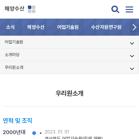
해양수산
소식
해양수산
어업기술원
수산자원연구원
민
어업기술원
소개마당
우리원소개
우리원소개
연혁 및 조직
2000년대
2023. 01. 01
경상북도 어업기술원(직제 개편)