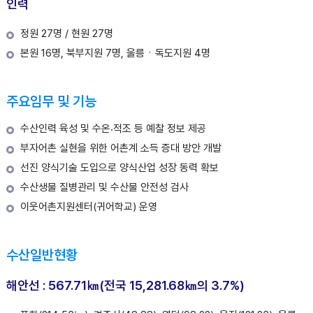
인력
정원 27명 / 현원 27명
본원 16명, 북부지원 7명, 울릉ㆍ독도지원 4명
주요임무 및 기능
수산인력 육성 및 수온⸳적조 등 예찰 정보 제공
부자어촌 실현을 위한 어촌계 소득 증대 방안 개발
선진 양식기술 도입으로 양식산업 성장 동력 확보
수산생물 질병관리 및 수산물 안전성 검사
이웃어촌지원센터(귀어학교) 운영
수산일반현황
해안선 : 567.71㎞(전국 15,281.68㎞의 3.7%)