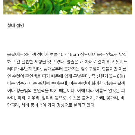
형태 설명
몸길이는 3년 생 성어가 보통 10～15cm 정도이며 몸은 옆으로 납작
하고 긴 날씬한 체형을 갖고 있다. 옆줄은 배 아래로 깊이 휘고 뒷지느
러미가 유난히 길다. 늦가을부터 봄까지는 암수구별이 힘들지만 여름
엔 수컷이 혼인색을 띠기 때문에 쉽게 구별된다. 즉 산란기(6～8월)
에는 암수가 다른 종처럼 보이는데, 이는 수컷이 화려한 검붉은 갈색
이나 황금빛의 혼인색을 띠기 때문이다. 이에 따라 이름도 암컷은 피
라미, 피리, 지우리, 참피리 등으로, 수컷은 불거지, 가래, 꽃가리, 비
단피리, 세비 등 4백여 가지 명칭으로 불리고 있다.