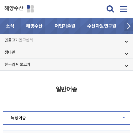
해양수산
소식
해양수산
어업기술원
수산자원연구원
민
민물고기연구센터
생태관
한국의 민물고기
일반어종
특정어종
같은