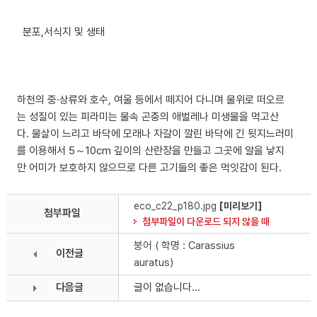
분포,서식지 및 생태
하천의 중·상류와 호수, 여울 등에서 떼지어 다니며 물위로 떠오르
는 성질이 있는 피라미는 물속 곤충의 애벌레나 미생물을 먹고산
다. 물살이 느리고 바닥에 모래나 자갈이 깔린 바닥에 긴 뒷지느러미
를 이용해서 5～10cm 깊이의 산란장을 만들고 그곳에 알을 낳지
만 어미가 보호하지 않으므로 다른 고기들의 좋은 먹잇감이 된다.
eco_c22_p180.jpg
[미리보기]
첨부파일
첨부파일이 다운로드 되지 않을 때
붕어 ( 학명 : Carassius
이전글
auratus)
다음글
글이 없습니다...