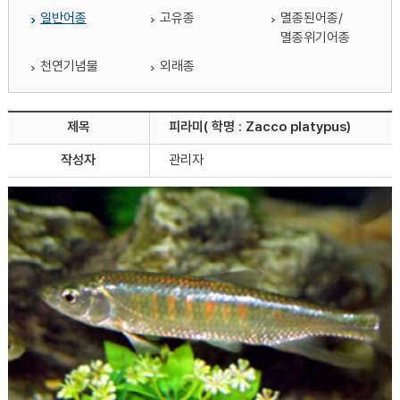
일반어종
고유종
멸종된어종/
멸종위기어종
천연기념물
외래종
제목
피라미( 학명 : Zacco platypus)
작성자
관리자