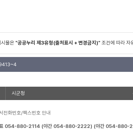
게시물은
"공공누리 제3유형(출처표시 + 변경금지)"
조건에 따라 자
9413~4
시군청
서전화번호/팩스번호 안내
표
054-880-2114
(야간
054-880-2222
) (야간
054-880-