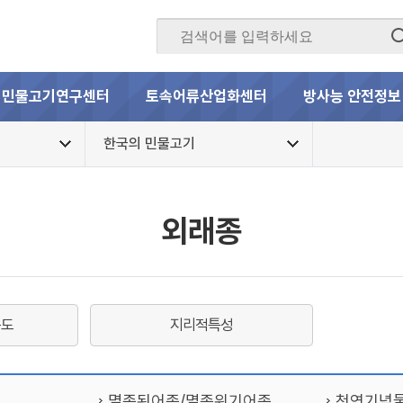
민물고기연구센터
토속어류산업화센터
방사능 안전정보
한국의 민물고기
외래종
통도
지리적특성
멸종된어종/멸종위기어종
천연기념