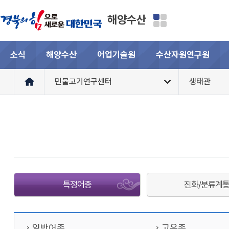
해양수산
소식
해양수산
어업기술원
수산자원연구원
민물고기연구센터
생태관
특정어종
진화/분류계
일반어종
고유종