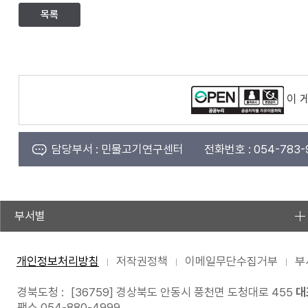
목록
이 
담당부서 :
민물고기연구센터
전화번호 :
054-783-
부서별
개인정보처리방침
저작권정책
이메일무단수집거부
부
경북도청 :
[36759] 경상북도 안동시 풍천면 도청대로 455
대
팩스 054-880-4999