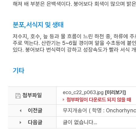
해져 배 부분은 은백색이다. 붕어보다 회색이 많으며 밝은 
분포,서식지 및 생태
저수지, 호수, 늪 등과 물 흐름이 느린 하천 중, 하류에
주로 먹는다. 산란기는 5~6월 경이며 알을 수초등에 붙
있다. 붕어보다 번식력이 강하고 성장속도가 빨라 서식 
기타
eco_c22_p063.jpg
[미리보기]
첨부파일
첨부파일이 다운로드 되지 않을 때
이전글
무지개송어 ( 학명 : Onchorhynch
다음글
글이 없습니다...