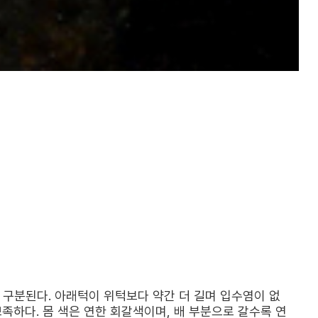
 구분된다. 아래턱이 위턱보다 약간 더 길며 입수염이 없
족하다. 몸 색은 연한 회갈색이며, 배 부분으로 갈수록 연