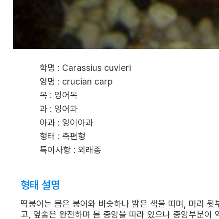
학명 : Carassius cuvieri
영명 : crucian carp
목 : 잉어목
과 : 잉어과
아과 : 잉어아과
형태 : 측편형
특이사항 : 외래종
형태 설명
떡붕어는 몸은 붕어와 비슷하나 밝은 색을 띠며, 머리 뒷
고, 옆줄은 완전하며 몸 중앙을 따라 있으나 중앙부분이 