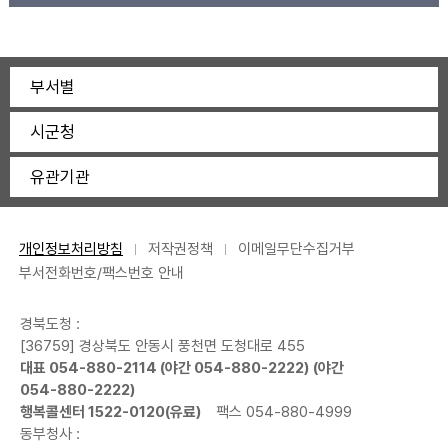
부서별
시군청
유관기관
개인정보처리방침
저작권정책
이메일무단수집거부
부서전화번호/팩스번호 안내
경북도청 :
[36759] 경상북도 안동시 풍천면 도청대로 455
대표
054-880-2114
(야간
054-880-2222
) (야간
054-880-2222
)
행복콜센터
1522-0120
(유료)
팩스 054-880-4999
동부청사 :