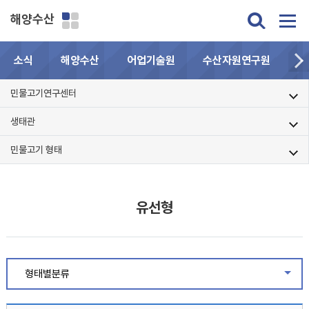
해양수산
소식
해양수산
어업기술원
수산자원연구원
민
민물고기연구센터
생태관
민물고기 형태
유선형
형태별분류
같은