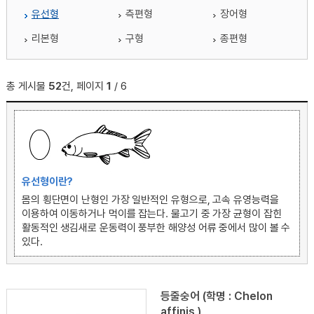
유선형
측편형
장어형
리본형
구형
종편형
총 게시물
52
건, 페이지
1
/ 6
유선형이란?
몸의 횡단면이 난형인 가장 일반적인 유형으로, 고속 유영능력을
이용하여 이동하거나 먹이를 잡는다. 물고기 중 가장 균형이 잡힌
활동적인 생김새로 운동력이 풍부한 해양성 어류 중에서 많이 볼 수
있다.
등줄숭어 (학명 : Chelon
affinis )