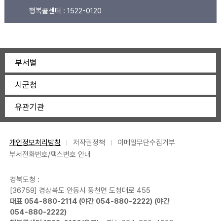
행복콜센터 :
1522-0120
부서별
시군청
유관기관
개인정보처리방침
저작권정책
이메일무단수집거부
부서전화번호/팩스번호 안내
경북도청 :
[36759] 경상북도 안동시 풍천면 도청대로 455
대표
054-880-2114
(야간
054-880-2222
) (야간
054-880-2222
)