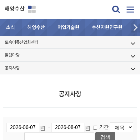
해양수산
소식
해양수산
어업기술원
수산자원연구원
민
토속어류산업화센터
알림마당
공지사항
공지사항
기간
-