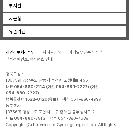
부서별
시군청
유관기관
개인정보처리방침
저작권정책
이메일무단수집거부
부서전화번호/팩스번호 안내
경북도청 :
[36759] 경상북도 안동시 풍천면 도청대로 455
대표
054-880-2114
(야간
054-880-2222
) (야간
054-880-2222
)
행복콜센터
1522-0120
(유료)
팩스 054-880-4999
동부청사 :
[37563] 경상북도 포항시 북구 흥해읍 동부청사로 2
대표
054-880-7513
팩스 054-880-7539
Copyright (C) Province of Gyeongsangbuk-do. All Rights