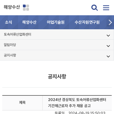
해양수산
소식
해양수산
어업기술원
수산자원연구원
민
토속어류산업화센터
알림마당
공지사항
공지사항
2024년 경상북도 토속어류산업화센터
제목
기간제근로자 추가 채용 공고
등록일
2024-08-19 15:50:03