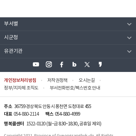
부서별
시군청
유관기관
개인정보처리방침
저작권정책
오시는길
정부/지자체 조직도
부서전화번호/팩스번호 안내
주소
36759 경상북도 안동시 풍천면 도청대로 455
대표
팩스
054-880-2114
054-880-4999
행복콜센터
1522-0120
(월~금 8:30~18:30, 공휴일 제외)
Copyright 2021. Province of Gyeongsangbuk-do. All Rights