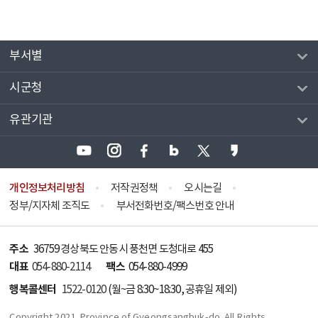
부서별
시군청
유관기관
개인정보처리방침
저작권정책
오시는길
정부/지자체 조직도
부서전화번호/팩스번호 안내
주소
36759 경상북도 안동시 풍천면 도청대로 455
대표
팩스
054-880-2114
054-880-4999
행복콜센터
1522-0120
(월~금 8:30~18:30, 공휴일 제외)
Copyright 2021. Province of Gyeongsangbuk-do. All Rights