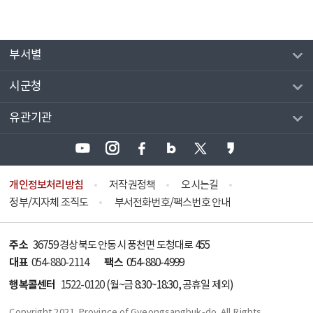
부서별
시군청
유관기관
개인정보처리방침
저작권정책
오시는길
정부/지자체 조직도
부서전화번호/팩스번호 안내
주소
36759 경상북도 안동시 풍천면 도청대로 455
대표
팩스
054-880-2114
054-880-4999
행복콜센터
1522-0120
(월~금 8:30~18:30, 공휴일 제외)
Copyright 2021. Province of Gyeongsangbuk-do. All Rights