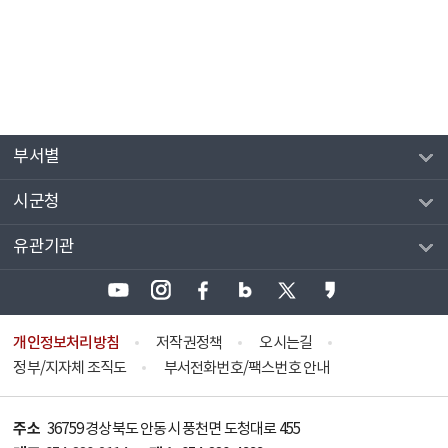
부서별
시군청
유관기관
개인정보처리방침
저작권정책
오시는길
정부/지자체 조직도
부서전화번호/팩스번호 안내
주소
36759 경상북도 안동시 풍천면 도청대로 455