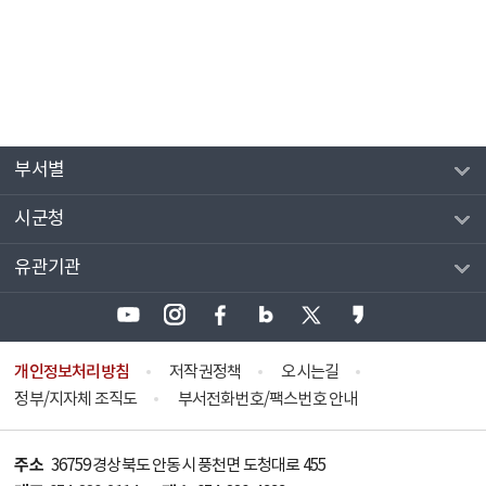
부서별
시군청
유관기관
개인정보처리방침
저작권정책
오시는길
정부/지자체 조직도
부서전화번호/팩스번호 안내
주소
36759 경상북도 안동시 풍천면 도청대로 455