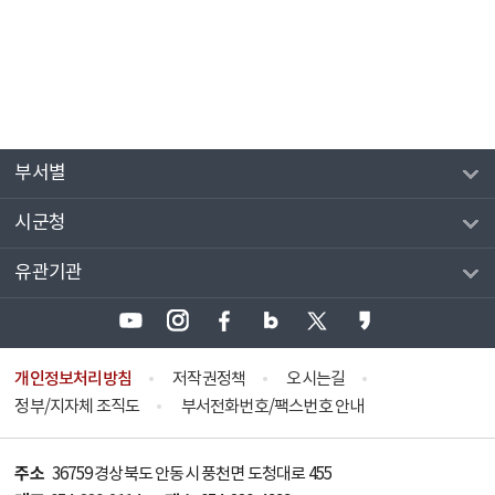
부서별
시군청
유관기관
개인정보처리방침
저작권정책
오시는길
정부/지자체 조직도
부서전화번호/팩스번호 안내
주소
36759 경상북도 안동시 풍천면 도청대로 455