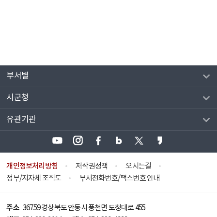
부서별
시군청
유관기관
개인정보처리방침
저작권정책
오시는길
정부/지자체 조직도
부서전화번호/팩스번호 안내
주소
36759 경상북도 안동시 풍천면 도청대로 455