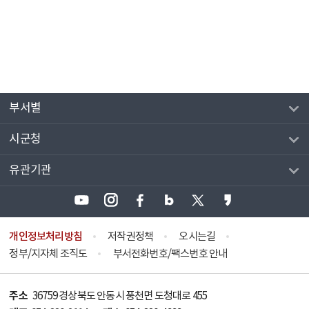
부서별
시군청
유관기관
개인정보처리방침
저작권정책
오시는길
정부/지자체 조직도
부서전화번호/팩스번호 안내
주소
36759 경상북도 안동시 풍천면 도청대로 455