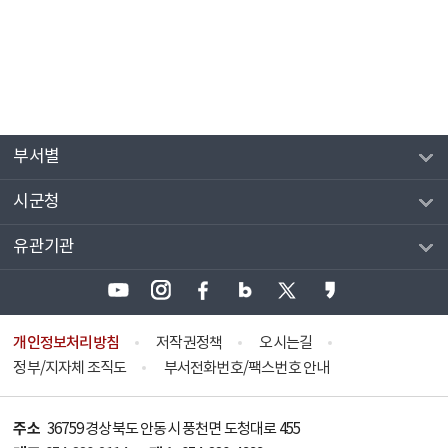
부서별
시군청
유관기관
개인정보처리방침
저작권정책
오시는길
정부/지자체 조직도
부서전화번호/팩스번호 안내
주소
36759 경상북도 안동시 풍천면 도청대로 455