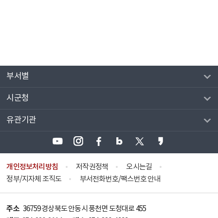
부서별
시군청
유관기관
개인정보처리방침
저작권정책
오시는길
정부/지자체 조직도
부서전화번호/팩스번호 안내
주소
36759 경상북도 안동시 풍천면 도청대로 455