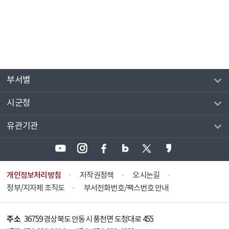
부서별
시군청
유관기관
개인정보처리방침
저작권정책
오시는길
정부/지자체 조직도
부서전화번호/팩스번호 안내
주소
36759 경상북도 안동시 풍천면 도청대로 455