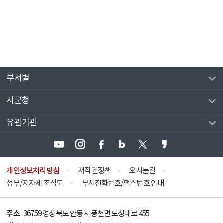
부서별
시군청
유관기관
개인정보처리방침
저작권정책
오시는길
정부/지자체 조직도
부서전화번호/팩스번호 안내
주소
36759 경상북도 안동시 풍천면 도청대로 455