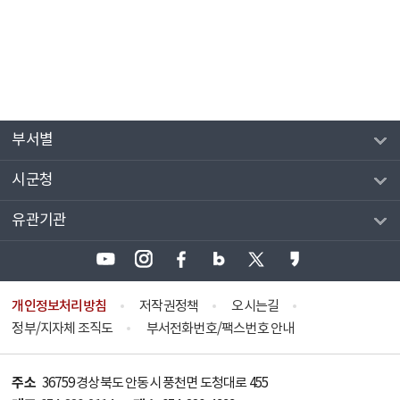
부서별
시군청
유관기관
개인정보처리방침
저작권정책
오시는길
정부/지자체 조직도
부서전화번호/팩스번호 안내
주소
36759 경상북도 안동시 풍천면 도청대로 455