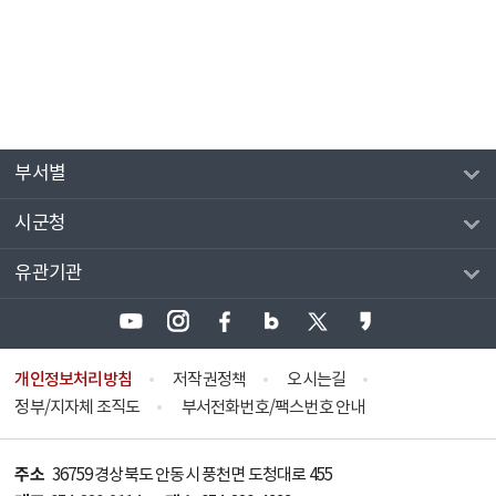
부서별
시군청
유관기관
개인정보처리방침
저작권정책
오시는길
정부/지자체 조직도
부서전화번호/팩스번호 안내
주소
36759 경상북도 안동시 풍천면 도청대로 455