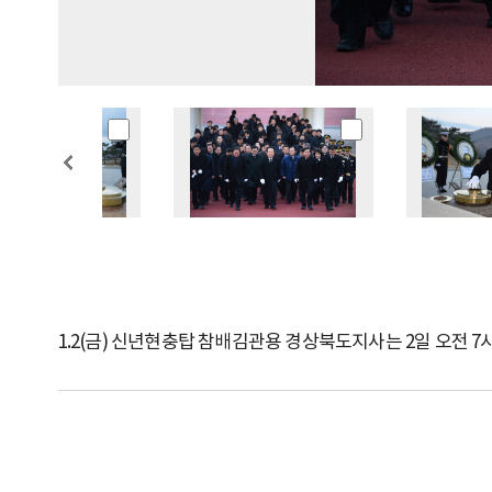
1.2(금) 신년현충탑 참배김관용 경상북도지사는 2일 오전 