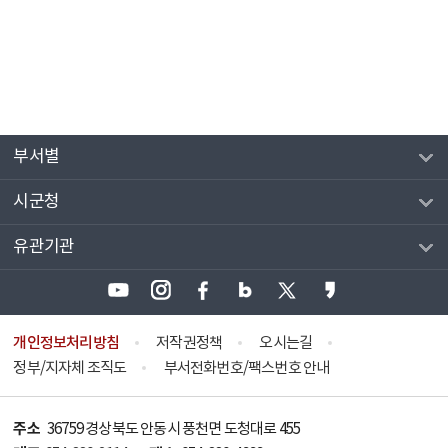
부서별
시군청
유관기관
개인정보처리방침
저작권정책
오시는길
정부/지자체 조직도
부서전화번호/팩스번호 안내
주소
36759 경상북도 안동시 풍천면 도청대로 455