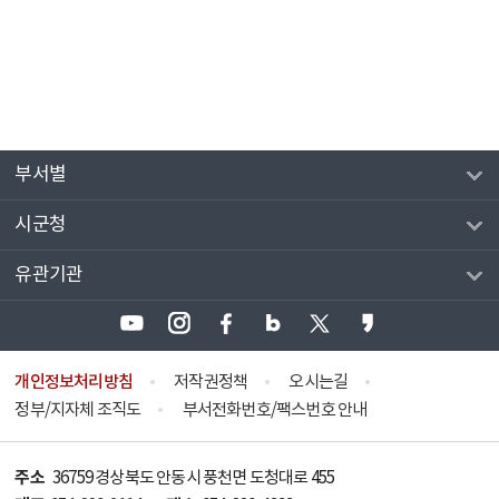
부서별
시군청
유관기관
개인정보처리방침
저작권정책
오시는길
정부/지자체 조직도
부서전화번호/팩스번호 안내
주소
36759 경상북도 안동시 풍천면 도청대로 455