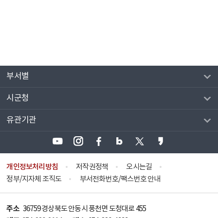
부서별
시군청
유관기관
개인정보처리방침
저작권정책
오시는길
정부/지자체 조직도
부서전화번호/팩스번호 안내
주소
36759 경상북도 안동시 풍천면 도청대로 455