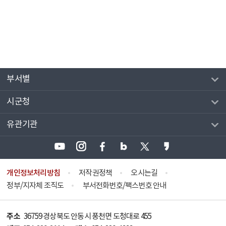
부서별
시군청
유관기관
개인정보처리방침
저작권정책
오시는길
정부/지자체 조직도
부서전화번호/팩스번호 안내
주소
36759 경상북도 안동시 풍천면 도청대로 455