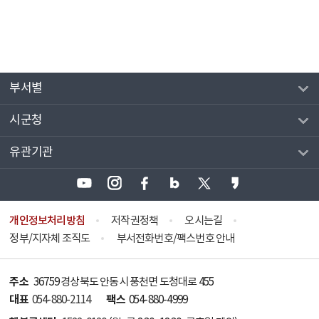
부서별
시군청
유관기관
개인정보처리방침
저작권정책
오시는길
정부/지자체 조직도
부서전화번호/팩스번호 안내
주소
36759 경상북도 안동시 풍천면 도청대로 455
대표
팩스
054-880-2114
054-880-4999