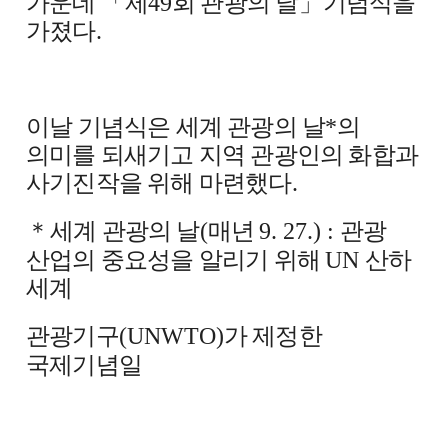
가운데
「
제
49
회 관광의 날
」
기념식을
가졌다
.
이날 기념식은 세계 관광의 날
*
의
의미를 되새기고 지역 관광인의 화합과
사기진작을 위해 마련했다
.
＊
세계 관광의 날
(
매년
9. 27.) :
관광
산업의 중요성을 알리기 위해
UN
산하
세계
관광기구
(UNWTO)
가 제정한
국제기념일