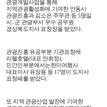
관광개발사업을 통해
지역관광활성화에 기여한 안동시
관광진흥과 김소은 주무관 등
5
명일
시
․
군 관광부서 우수 공무원
경상북도지사 표창장을 받았다
.
관광진흥 유공부분 기관표창에
리첼호텔
(
대표 안희정
),
민간인부분에서는한미여행사
대표이사 유장용 등
17
명이 도지사
표창패를 받았다
.
또 지역 관광산업 발전에 기여한