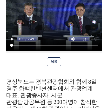
목록
경상북도는 경북관광협회와 함께
8
일
경주 화백컨벤션센터에서 관광업계
대표
,
관광종사자
,
시군
관광담당공무원 등
200
여명이 참석한