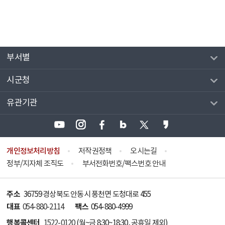
부서별
시군청
유관기관
개인정보처리방침
저작권정책
오시는길
정부/지자체 조직도
부서전화번호/팩스번호 안내
주소
36759 경상북도 안동시 풍천면 도청대로 455
대표
팩스
054-880-2114
054-880-4999
행복콜센터
1522-0120
(월~금 8:30~18:30, 공휴일 제외)