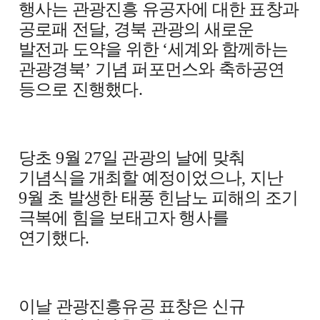
행사는 관광진흥 유공자에 대한 표창과
공로패 전달
,
경북 관광의 새로운
발전과 도약을 위한
‘
세계와 함께하는
관광경북
’
기념 퍼포먼스와 축하공연
등으로 진행했다
.
당초
9
월
27
일 관광의 날에 맞춰
기념식을 개최할 예정이었으나
,
지난
9
월 초 발생한 태풍 힌남노 피해의 조기
극복에 힘을 보태고자 행사를
연기했다
.
이날 관광진흥유공 표창은 신규