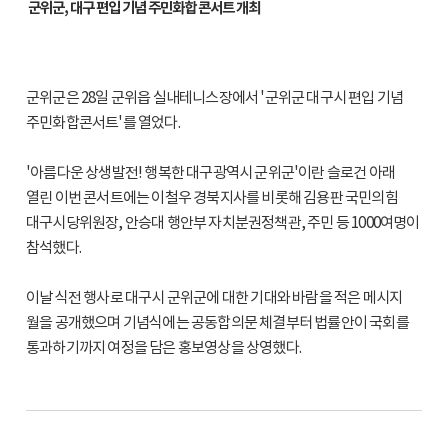
군위군, 대구 편입 기념 주민화합 콘서트 개최
군위군은 28일 군위읍 실내테니스장에서 '군위군 대구시 편입 기념
주민화합콘서트'를 열었다.
'아름다운 상생발전! 행복한 대구광역시 군위군'이란 슬로건 아래
열린 이번 콘서트에는 이철우 경북지사를 비롯해 김용판 국민의힘
대구시당위원장, 안승대 행안부 자치분권정책관, 주민 등 1000여명이
참석했다.
이날 식전 행사로 대구시 군위군에 대한 기대와 바람을 적은 메시지
월을 공개했으며 기념식에는 공동합의문 체결부터 법률안이 국회를
통과하기까지 여정을 담은 홍보영상을 상영했다.