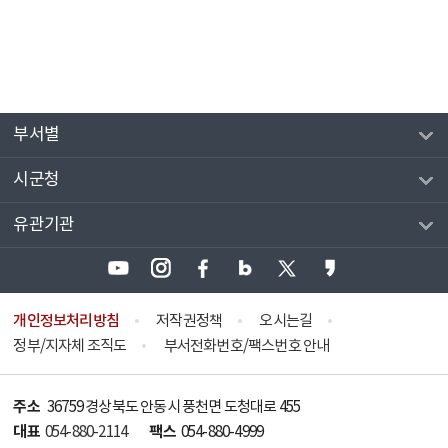
부서별
시군청
유관기관
개인정보처리방침
저작권정책
오시는길
정부/지자체 조직도
부서전화번호/팩스번호 안내
주소
36759 경상북도 안동시 풍천면 도청대로 455
대표
팩스
054-880-2114
054-880-4999