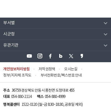
부서별
시군청
유관기관
개인정보처리방침
저작권정책
오시는길
정부/지자체 조직도
부서전화번호/팩스번호 안내
주소
36759 경상북도 안동시 풍천면 도청대로 455
대표
팩스
054-880-2114
054-880-4999
행복콜센터
1522-0120
(월~금 8:30~18:30, 공휴일 제외)