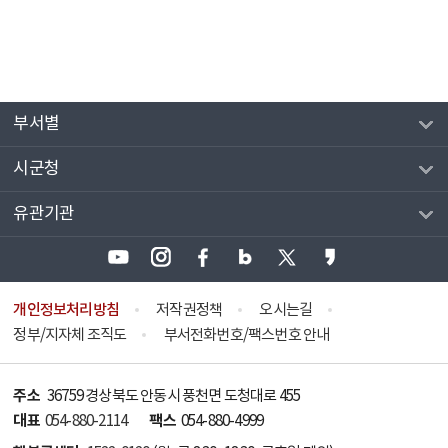
부서별
시군청
유관기관
개인정보처리방침
저작권정책
오시는길
정부/지자체 조직도
부서전화번호/팩스번호 안내
주소
36759 경상북도 안동시 풍천면 도청대로 455
대표
팩스
054-880-2114
054-880-4999