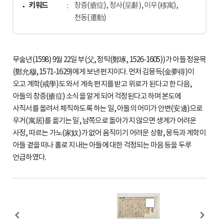
키워드
창증(瘡症), 정사(呈辭), 이우(移寓),
천동(遷動)
무술년(1598) 9월 22일 부(父, 정탁(鄭琢, 1526-1605))가 아들 정윤목
(鄭允穆, 1571-1629)에게 보낸 편지이다. 먼저 김몽득(金夢得)이
오고 계학(戒學)도 와서 계속 편지를 받고 위로가 된다고 한 다음,
아들의 창증(瘡症) 소식을 알게 되어 걱정된다고 하며 본도에
사직서를 올려서 체직하도록 하는 일, 아들의 어미가 안변(安邊)으로
우거(寓居)를 옮기는 일, 남쪽으로 돌아가지 않으면 생계가 어려운
사정, 따르는 가노(家奴)가 없어 움직이기 어려운 상황, 몽득과 계학이
아들 곁을 떠나 홀로 지내는 아들에 대한 걱정되는 마음 등을 두루
언급하였다.