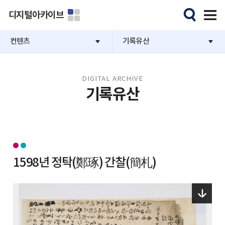
디지털아카이브
컨텐츠
기록유산
DIGITAL ARCHIVE
기록유산
1598년 정탁(鄭琢) 간찰(簡札)