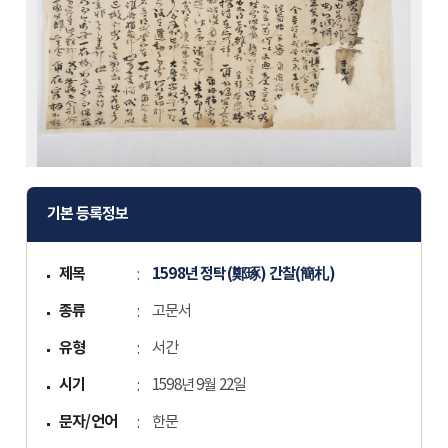
기본 등록정보
제목
1598년 정탁(鄭琢) 간찰(簡札)
종류
고문서
유형
서간
시기
1598년 9월 22일
문자/언어
한문