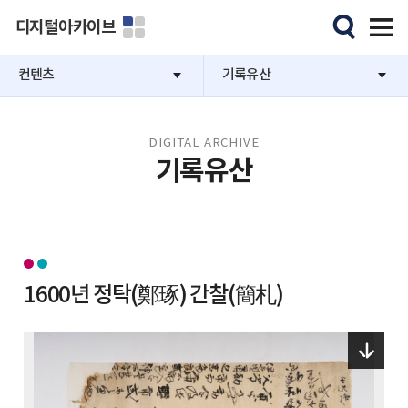
디지털아카이브
컨텐츠
기록유산
DIGITAL ARCHIVE
기록유산
1600년 정탁(鄭琢) 간찰(簡札)