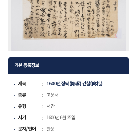
기본 등록정보
제목
1600년 정탁(鄭琢) 간찰(簡札)
종류
고문서
유형
서간
시기
1600년 6월 25일
문자/언어
한문