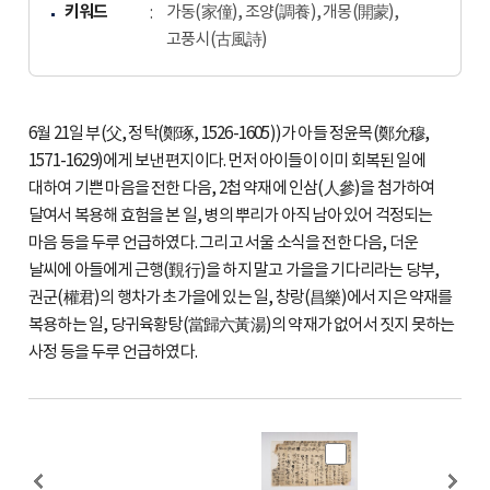
키워드
가동(家僮), 조양(調養), 개몽(開蒙),
고풍시(古風詩)
6월 21일 부(父, 정탁(鄭琢, 1526-1605))가 아들 정윤목(鄭允穆,
1571-1629)에게 보낸 편지이다. 먼저 아이들이 이미 회복된 일에
대하여 기쁜 마음을 전한 다음, 2첩 약재에 인삼(人參)을 첨가하여
달여서 복용해 효험을 본 일, 병의 뿌리가 아직 남아 있어 걱정되는
마음 등을 두루 언급하였다. 그리고 서울 소식을 전한 다음, 더운
날씨에 아들에게 근행(覲行)을 하지 말고 가을을 기다리라는 당부,
권군(權君)의 행차가 초가을에 있는 일, 창랑(昌樂)에서 지은 약재를
복용하는 일, 당귀육황탕(當歸六黃湯)의 약재가 없어서 짓지 못하는
사정 등을 두루 언급하였다.