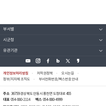
부서별
시군청
유관기관
개인정보처리방침
저작권정책
오시는길
정부/지자체 조직도
부서전화번호/팩스번호 안내
주소
36759 경상북도 안동시 풍천면 도청대로 455
대표
팩스
054-880-2114
054-880-4999