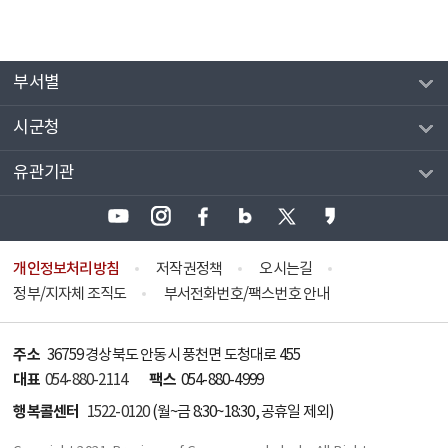
부서별
시군청
유관기관
개인정보처리방침
저작권정책
오시는길
정부/지자체 조직도
부서전화번호/팩스번호 안내
주소
36759 경상북도 안동시 풍천면 도청대로 455
대표
팩스
054-880-2114
054-880-4999
행복콜센터
1522-0120
(월~금 8:30~18:30, 공휴일 제외)