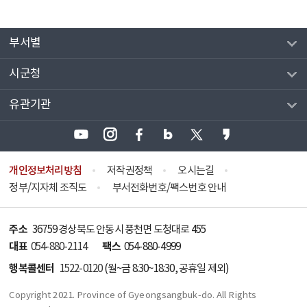
부서별
시군청
유관기관
개인정보처리방침
저작권정책
오시는길
정부/지자체 조직도
부서전화번호/팩스번호 안내
주소
36759 경상북도 안동시 풍천면 도청대로 455
대표
팩스
054-880-2114
054-880-4999
행복콜센터
1522-0120
(월~금 8:30~18:30, 공휴일 제외)
Copyright 2021. Province of Gyeongsangbuk-do. All Rights