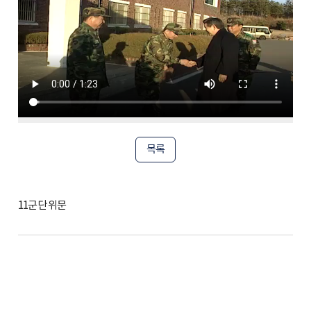
목록
11군단 위문