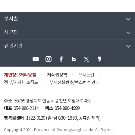
부서별
시군청
유관기관
개인정보처리방침
저작권정책
오시는길
정부/지자체 조직도
부서전화번호/팩스번호 안내
주소
36759 경상북도 안동시 풍천면 도청대로 455
대표
팩스
054-880-2114
054-880-4999
행복콜센터
1522-0120
(월~금 8:30~18:30, 공휴일 제외)
Copyright 2021. Province of Gyeongsangbuk-do. All Rights