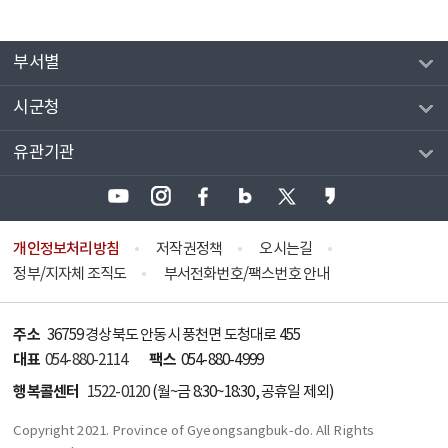
부서별
시군청
유관기관
개인정보처리방침
저작권정책
오시는길
정부/지자체 조직도
부서전화번호/팩스번호 안내
주소
36759 경상북도 안동시 풍천면 도청대로 455
대표
팩스
054-880-2114
054-880-4999
행복콜센터
1522-0120
(월~금 8:30~18:30, 공휴일 제외)
Copyright 2021. Province of Gyeongsangbuk-do. All Rights