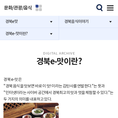
문화/관광/음식
경북e맛
경북음식이야기
경북e-맛이란?
DIGITAL ARCHIVE
경북e-맛이란?
경북 e-맛은
"
경북 음식을 맛보면 바로 이 맛!
이라는 감탄사를 연발한다."
는 뜻과
"인터넷이라는 사이버 공간에서
경북최고의 맛과 멋을 체험
할 수 있다."
는
두 가지의 의미를 내표하고 있다.