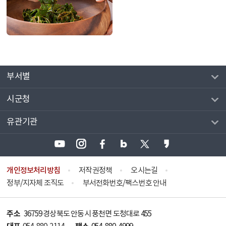
부서별
시군청
유관기관
개인정보처리방침
저작권정책
오시는길
정부/지자체 조직도
부서전화번호/팩스번호 안내
주소
36759 경상북도 안동시 풍천면 도청대로 455