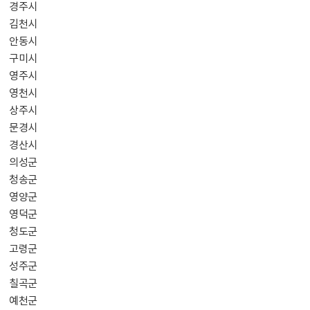
경주시
김천시
안동시
구미시
영주시
영천시
상주시
문경시
경산시
의성군
청송군
영양군
영덕군
청도군
고령군
성주군
칠곡군
예천군