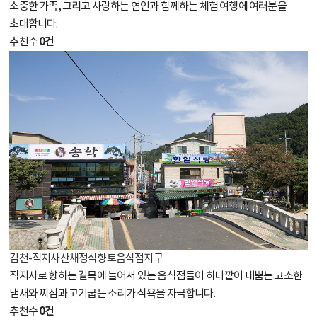
소중한 가족, 그리고 사랑하는 연인과 함께하는 체험 여행에 여러분을
초대합니다.
0건
추천수
김천-직지사산채정식향토음식점지구
직지사로 향하는 길목에 늘어서 있는 음식점들이 하나깥이 내뿜는 고소한
냄새와 찌짐과 고기굽는 소리가 식욕을 자극합니다.
0건
추천수