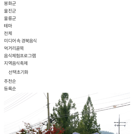
봉화군
울진군
울릉군
테마
전체
미디어 속 경북음식
먹거리골목
음식체험프로그램
지역음식축제
선택초기화
추천순
등록순