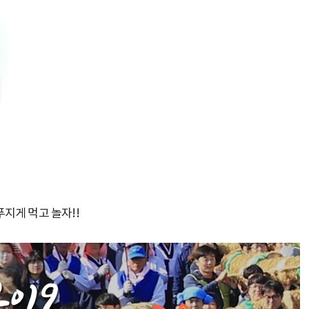
푸지게 먹고 놀자!!