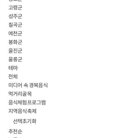
고령군
성주군
칠곡군
예천군
봉화군
울진군
울릉군
테마
전체
미디어 속 경북음식
먹거리골목
음식체험프로그램
지역음식축제
선택초기화
추천순