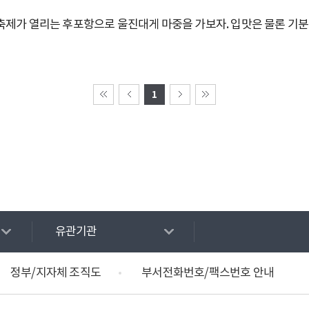
게축제가 열리는 후포항으로 울진대게 마중을 가보자. 입맛은 물론 기
1
유관기관
정부/지자체 조직도
부서전화번호/팩스번호 안내