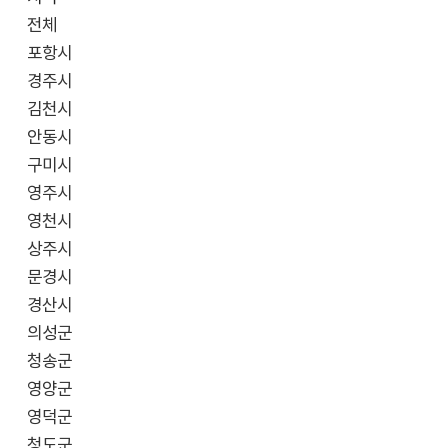
전체
포항시
경주시
김천시
안동시
구미시
영주시
영천시
상주시
문경시
경산시
의성군
청송군
영양군
영덕군
청도군