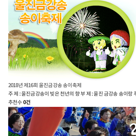
2018년 제16회 울진금강송 송이축제
주 제 : 울진금강송이 빚은 천년의 향 부 제 : 울진 금강송 송이랑 
0건
추천수