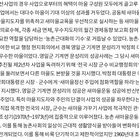
선사업의 경우 사업으로부터의 혜택이 마을 구성원 모두에게 골고루 
사업에서는 대다수 마을이 기대 이상의 성과를 거두었다. 공동체 새
 새마을지도자를 위촉하고 새마을교육을 우선적으로 실시하는 등 새마
 의료수혜, 각종 세금 면제, 우수지도자의 월간 경제동향 보고회 참여
요한 역할을 담당하는 ‘농촌근대화의 기수’로 거듭날 수 있었다. 농
가 참여한 비교 행정 현지회의에서 경북 영일군 기계면 문성리가 박정
수한 마을이었다. 영일군 기계면 문성리의 성공사례는 그 당시 새마을 
진될 제2년차 사업을 독려하기 위해 ‘전국 시장 군수 비교행정회의’가
을 둘러보면서 다른 마을도 본받을 것을 지시했다. 박정희 대통령은 
정희대통령은 시장 · 군수에게 ‘새마을정신 주입에 점화역할을 하라’
을 지시했다. 영일군 기계면 문성리의 성공은 새마을운동 성공에 반신
주었다. 특히 마을지도자와 주민의 단결이 사업의 성공을 좌우한다는
직접 목격한 전국의 시장, 군수는 새마을 가꾸기 사업에 적극적인 관
성기(1970년~1973년)에 집중적으로 이루어졌다. 농촌 새마을운
 이를 통해 농촌사회의 일상이 근대적 생활양식을 받아들여 변화하였
 전개되었다. 이를 통해 비록 단기적이고 제한적이었지만 1960년대