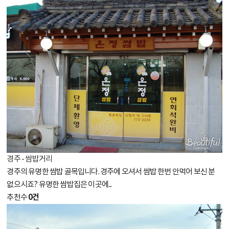
경주 - 쌈밥거리
경주의 유명한 쌈밥 골목입니다. 경주에 오셔서 쌈밥 한번 안먹어 보신 분
없으시죠? 유명한 쌈밥집은 이곳에...
0건
추천수