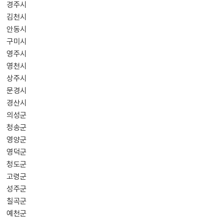
경주시
김천시
안동시
구미시
영주시
영천시
상주시
문경시
경산시
의성군
청송군
영양군
영덕군
청도군
고령군
성주군
칠곡군
예천군