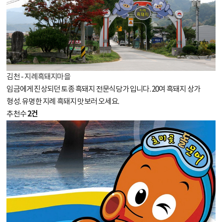
김천 - 지례흑돼지마을
임금에게 진상되던 토종 흑돼지 전문식당가 입니다. 20여 흑돼지 상가
형성. 유명한 지례 흑돼지 맛보러 오세요.
2건
추천수