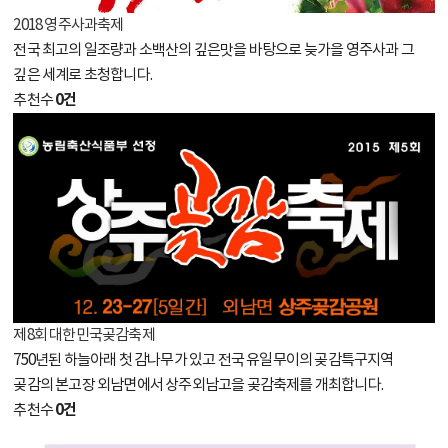
2018 영주사과축제
전국 최고의 일조량과 소백산의 깊은맛을 바탕으로 늦가을 영주사과 그
깊은 세계로 초청합니다.
0건
추천수
제8회 대한민국곶감축제
750년된 하늘아래 첫 감나무가 있고 전국 유일무이의 곶감특구지역
곶감의 본고장 외남면에서 상주외남고을 곶감축제를 개최합니다.
0건
추천수