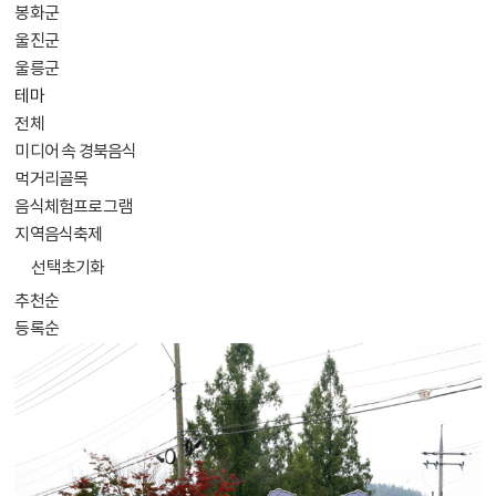
봉화군
울진군
울릉군
테마
전체
미디어 속 경북음식
먹거리골목
음식체험프로그램
지역음식축제
선택초기화
추천순
등록순