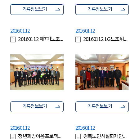
기록정보보기
기록정보보기
2016.01.12
2016.01.12
20160112 제7기노조위원장 당선
20160112 LG노조위원장 인사
기록정보보기
기록정보보기
2016.01.12
2016.01.12
청년희망이음프로젝트최종보고회
경북노인시설화재안전대책전국확산