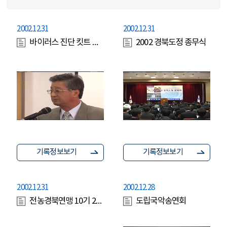
2002.12.31
2002.12.31
바이러스 진단 킷트 활용법
2002 경북도정 종무식
기록정보보기
기록정보보기
2002.12.31
2002.12.28
전농경북연맹 10기 2차년도 정기 대의원대회 및 토요아침마당(경주엑스포)
도립국악송연회