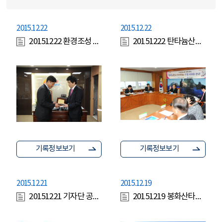
2015.12.22
2015.12.22
20151222 환경조성 시상식 시군표창패(정병윤경제부지사)
20151222 탄타늄산업회의
기록정보보기
기록정보보기
2015.12.21
2015.12.19
20151221 기자단 공관오찬
20151219 봉화산타마을개소식(우병윤정무실장)