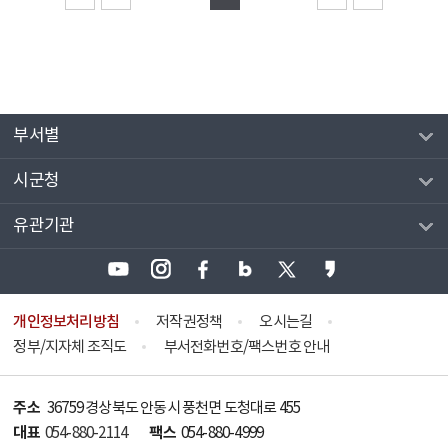
부서별
시군청
유관기관
개인정보처리방침
저작권정책
오시는길
정부/지자체 조직도
부서전화번호/팩스번호 안내
주소
36759 경상북도 안동시 풍천면 도청대로 455
대표
팩스
054-880-2114
054-880-4999