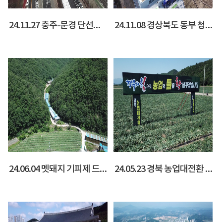
24.11.27 충주-문경 단선전철 개통식(문경역)
24.11.08 경상북도 동부 청사 건립 이전 기념식
24.06.04 멧돼지 기피제 드론 살포 현장
24.05.23 경북 농업대전환 성과보고회(문경 영순면 들녘)