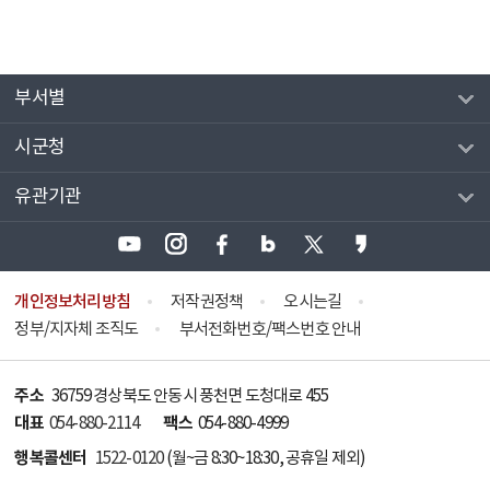
부서별
시군청
유관기관
개인정보처리방침
저작권정책
오시는길
정부/지자체 조직도
부서전화번호/팩스번호 안내
주소
36759 경상북도 안동시 풍천면 도청대로 455
대표
팩스
054-880-2114
054-880-4999
행복콜센터
1522-0120
(월~금 8:30~18:30, 공휴일 제외)