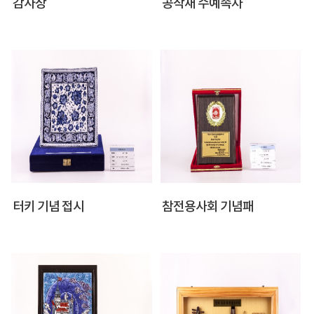
감사장
공작새 수예족자
터키 기념 접시
참전용사회 기념패