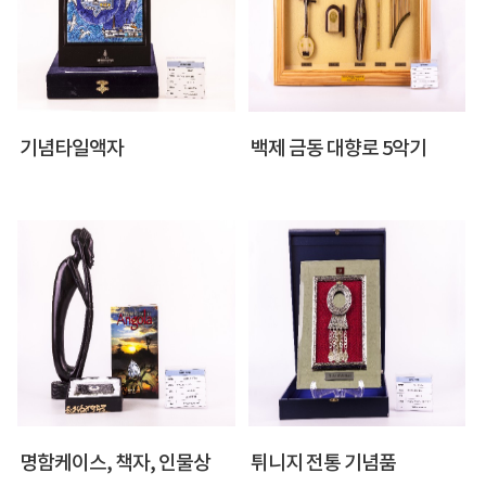
기념타일액자
백제 금동 대향로 5악기
명함케이스, 책자, 인물상
튀니지 전통 기념품