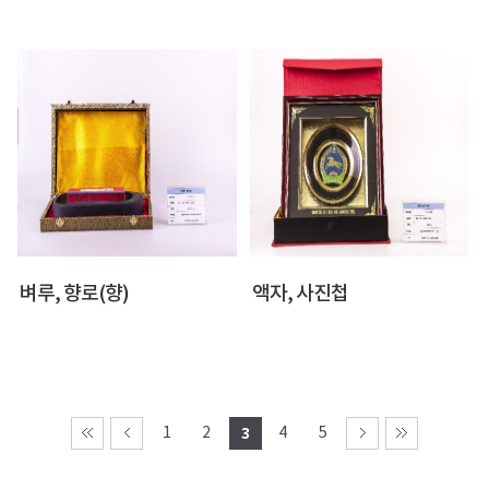
벼루, 향로(향)
액자, 사진첩
1
2
3
4
5