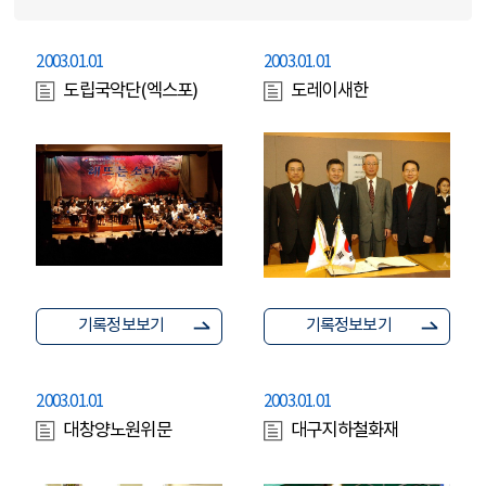
2003.01.01
2003.01.01
도립국악단(엑스포)
도레이새한
기록정보보기
기록정보보기
2003.01.01
2003.01.01
대창양노원위문
대구지하철화재